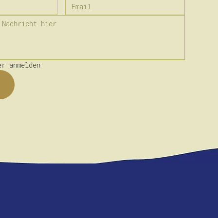
er anmelden
n