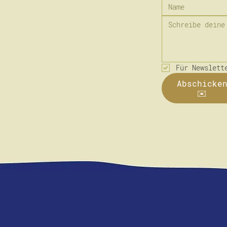
Für Newslett
Abschicke
✉️