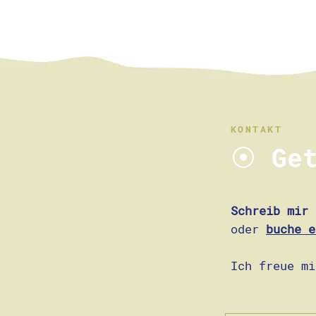
KONTAKT
⦿
Get
Schreib mir
ü
oder
buche e
Ich freue mi